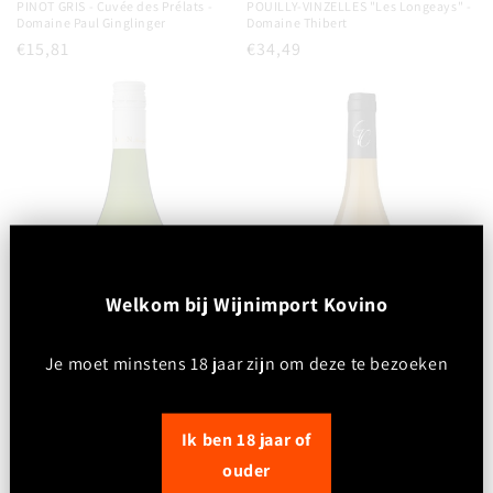
PINOT GRIS - Cuvée des Prélats -
POUILLY-VINZELLES "Les Longeays" -
Domaine Paul Ginglinger
Domaine Thibert
Normale
€15,81
Normale
€34,49
prijs
prijs
W
elkom bij Wijnimport Kovino
Je moet minstens 18 jaar zijn om deze te bezoeken
Ik ben 18 jaar of
M.A.N.- Chenin Blanc Coastal region
Les Tamarins - Chardonnay - VDF
S.A.
Normale
€7,20
ouder
Normale
€8,20