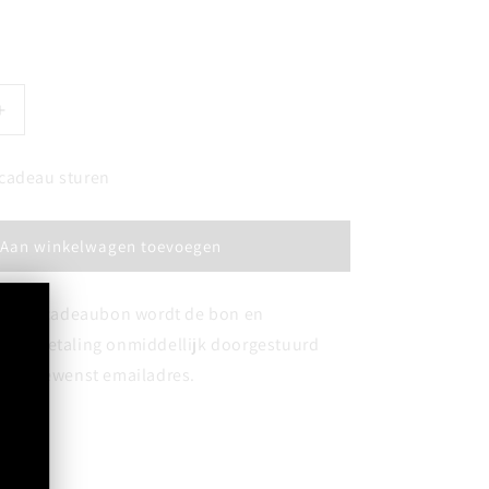
Aantal
verhogen
voor
s cadeau sturen
Wijnimport
Kovino
-
Aan winkelwagen toevoegen
Bon
-
Waardebon
van een cadeaubon wordt de bon en
e na betaling onmiddellijk doorgestuurd
oor u gewenst emailadres.