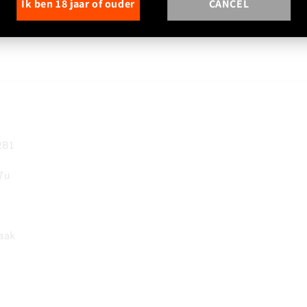
Ik ben 18 jaar of ouder
CANCEL
2B1
17u
aak