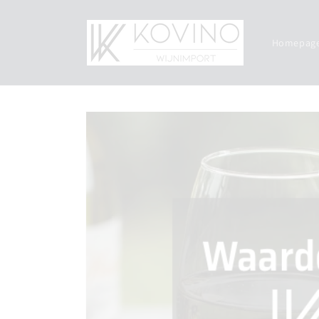
Meteen
naar de
content
Homepag
Ga direct naar
productinformatie