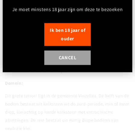
Foodpairing:
Je moet minstens 18 jaar zijn om deze te bezoeken
Uitstekend bij oesters, coquilles, gegrilde zeebaars,
gevogelte in lichte saus en verfijnde kazen zoals Comté of
Ik ben 18 jaar of
geitenkaas
ouder
Drinkadvies:
Serveren op 11–13°C. Even openen vooraf voor extra
CANCEL
aromatische expressie. Nu al mooi in balans, met
bewaarpotentieel van 6–10 jaar
Domein:
Dit grote terroir ligt in de gemeente Vinzelles. De helft van de
bodem bestaat uit kalksteen uit de Jura-periode, min of meer
diep, kleiachtig op harde kalksteen met entrochische
afzettingen. De rest bestaat uit matig diepe bodems van
neutrale klei.