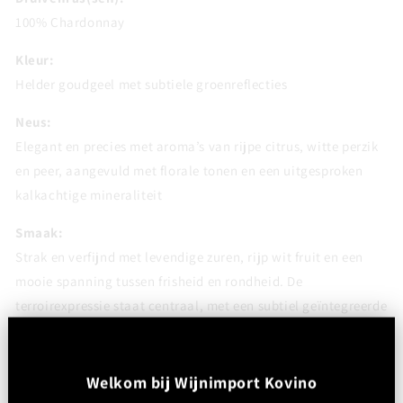
100% Chardonnay
Kleur:
Helder goudgeel met subtiele groenreflecties
Neus:
Elegant en precies met aroma’s van rijpe citrus, witte perzik
en peer, aangevuld met florale tonen en een uitgesproken
kalkachtige mineraliteit
Smaak:
Strak en verfijnd met levendige zuren, rijp wit fruit en een
mooie spanning tussen frisheid en rondheid. De
terroirexpressie staat centraal, met een subtiel geïntegreerde
houttoets die extra diepgang geeft
Afdronk:
W
elkom bij Wijnimport Kovino
Lang en mineraal met een frisse, licht ziltige finale