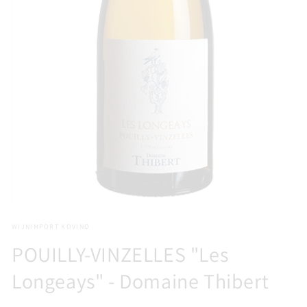
Media
1
WIJNIMPORT KOVINO
openen
in
POUILLY-VINZELLES "Les
modaal
Longeays" - Domaine Thibert