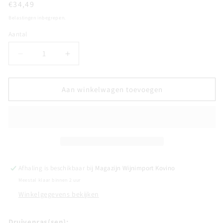
Normale
€34,49
prijs
Belastingen inbegrepen.
Aantal
Aantal
Aantal
Aantal
verlagen
verhogen
voor
voor
POUILLY-
POUILLY-
Aan winkelwagen toevoegen
VINZELLES
VINZELLES
&quot;Les
&quot;Les
Longeays&quot;
Longeays&quot;
-
-
Domaine
Domaine
Thibert
Thibert
Afhaling is beschikbaar bij
Magazijn Wijnimport Kovino
Meestal klaar binnen 2 uur
Winkelgegevens bekijken
Druivenras(sen):