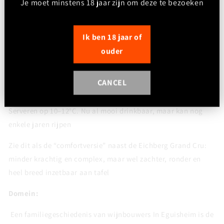
Afdronk:
Je moet minstens 18 jaar zijn om deze te bezoeken
Medium tot lang, zacht en licht kruidig met een aangename,
warme finale
Ik ben 18 jaar of
Foodpairing:
ouder
Ideaal bij gevogelte, varkensvlees, romige pastagerechten,
quiches, paddenstoelen en halfharde kazen
CANCEL
Drinkadvies:
Serveren op 10–12°C. Nu al mooi drinkbaar, maar kan nog
enkele jaren rijpen
Zie dit als de “comfortversie” naast de Eichberg Grand Cru:
minder krachtig en complex, maar wel zachter, ronder en
heel breed inzetbaar aan tafel
Domein:
Een familiegeschiedenis van wijnbouwers In Eguisheim is de