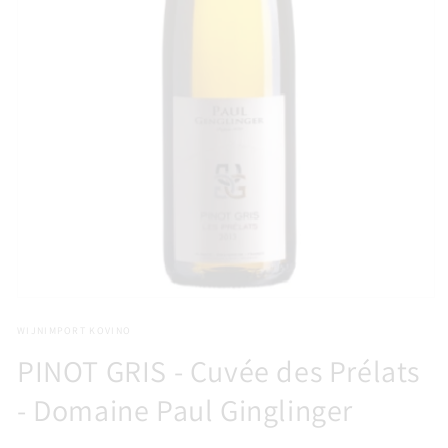
Media
1
WIJNIMPORT KOVINO
openen
in
PINOT GRIS - Cuvée des Prélats
modaal
- Domaine Paul Ginglinger