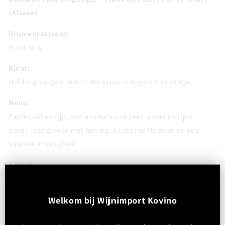
(Alsace)
Druivenras(sen):
Pinot Gris
Kleur:
Helder goudgeel met lichte koperachtige schakeringen
Neus:
Expressief en rijp, met aroma’s van peer, appel en rijpe
perzik, aangevuld met honing, lichte rooktoetsen en een
subtiele kruidigheid
Smaak:
Rond en vol, met een zachte, licht romige textuur. Smaken
van rijp wit fruit, honing en een fijne kruidige nuance,
W
elkom bij Wijnimport Kovino
ondersteund door milde zuren