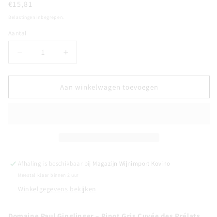
Normale
€15,81
prijs
Belastingen inbegrepen.
Aantal
Aantal
Aantal
Aantal
verlagen
verhogen
voor
voor
PINOT
PINOT
Aan winkelwagen toevoegen
GRIS
GRIS
-
-
Cuvée
Cuvée
des
des
Prélats
Prélats
-
-
Domaine
Domaine
Afhaling is beschikbaar bij
Magazijn Wijnimport Kovino
Paul
Paul
Meestal klaar binnen 2 uur
Ginglinger
Ginglinger
Winkelgegevens bekijken
Domaine Paul Ginglinger – Pinot Gris Cuvée des Prélats