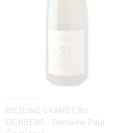
Media
1
WIJNIMPORT KOVINO
openen
in
RIESLING GRAND CRU
modaal
EICHBERG - Domaine Paul