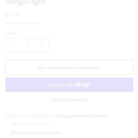
Ginglinger
Normale
€27,52
prijs
Belastingen inbegrepen.
Aantal
Aantal
Aantal
Aantal
verlagen
verhogen
voor
voor
RIESLING
RIESLING
Aan winkelwagen toevoegen
GRAND
GRAND
CRU
CRU
EICHBERG
EICHBERG
-
-
Domaine
Domaine
Meer betalingsopties
Paul
Paul
Ginglinger
Ginglinger
Afhaling is beschikbaar bij
Magazijn Wijnimport Kovino
Meestal klaar binnen 2 uur
Winkelgegevens bekijken