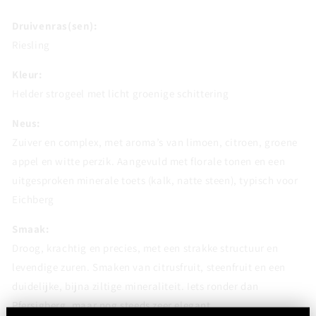
Druivenras(sen):
Riesling
Kleur:
Helder strogeel met licht groenige schittering
Neus:
Zuiver en complex, met aroma’s van limoen, citroen, groene
appel en witte perzik. Aangevuld met florale tonen en een
uitgesproken minerale toets (kalk, natte steen), typisch voor
Eichberg
Smaak:
Droog, krachtig en precies, met een strakke structuur en
levendige zuren. Smaken van citrusfruit, steenfruit en een
duidelijke, bijna ziltige mineraliteit. Iets ronder dan
Pfersigberg, maar nog steeds zeer elegant