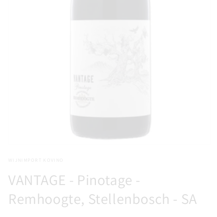
Media
1
WIJNIMPORT KOVINO
openen
in
VANTAGE - Pinotage -
modaal
Remhoogte, Stellenbosch - SA