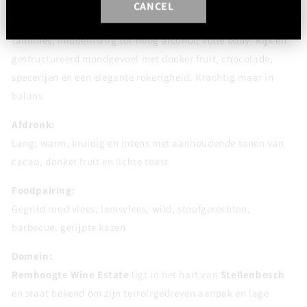
Smaak:
CANCEL
Droog; middelmatige tot frisse zuurgraad; rijpe, fijnkorrelige
tannines; middelmatig tot hoog alcohol; volle body. Rijk en
gestructureerd mondgevoel met donker fruit, chocolade,
specerijen en een elegante rokerigheid. Krachtig maar in
balans
Afdronk:
Lang; warm, kruidig en intens met aanhoudende tonen van
cacao, donker fruit en lichte toast
Foodpairing:
Gegrild rood vlees, lamsvlees, wild, stoofgerechten,
barbecue, gerijpte kazen
Domein:
Remhoogte Wine Estate
ligt in het hart van
Stellenbosch
en staat bekend om zijn terroirgedreven aanpak en lage