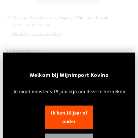
Stellenbosch
Stellenbosch
-
-
SA
SA
Afhaling is beschikbaar bij
Magazijn Wijnimport Kovino
Meestal klaar binnen 2 uur
Winkelgegevens bekijken
Druivenras(sen):
100% Pinotage
Kleur:
W
elkom bij Wijnimport Kovino
Diep robijnrood tot paarsrood; hoge kleurintensiteit
Je moet minstens 18 jaar zijn om deze te bezoeken
Neus:
Gelaagd en expressief met aroma’s van rijpe zwarte kers,
pruim en braam, aangevuld met typische Pinotage-tonen van
Ik ben 18 jaar of
cacao, koffie, rook en een subtiele aardse toets. Lichte
ouder
kruidigheid en goed geïntegreerde houtinvloed