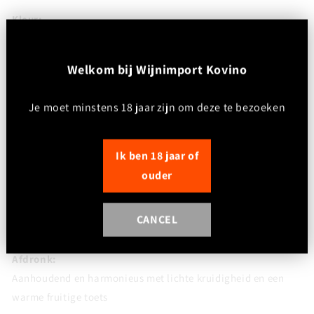
Kleur:
Diep kersenrood met paarse reflecties
Neus:
W
elkom bij Wijnimport Kovino
Intens en fruitgedreven met aroma’s van zwarte kers,
braambes en rijpe pruim, aangevuld met subtiele kruidige
Je moet minstens 18 jaar zijn om deze te bezoeken
toetsen en een hint van cacao
Smaak:
Ik ben 18 jaar of
Vol en rond met rijp donker fruit, zachte maar aanwezige
ouder
tannines en een mooie balans tussen kracht en frisheid.
Toegankelijker in stijl, maar met de typische structuur van
CANCEL
Toro
Afdronk:
Aanhoudend en harmonieus met lichte kruidigheid en een
warme fruitige toets