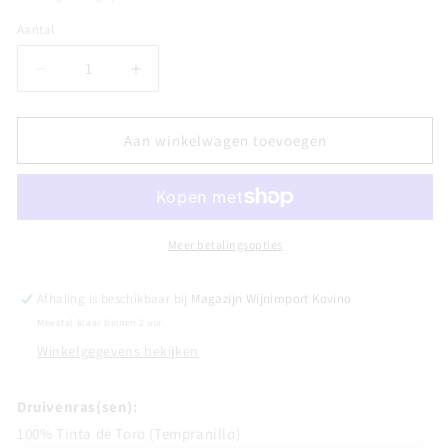
Aantal
Aantal
Aantal
Aantal
verlagen
verhogen
voor
voor
TORO
TORO
Aan winkelwagen toevoegen
-
-
Sango
Sango
de
de
Rejadorada
Rejadorada
Meer betalingsopties
Afhaling is beschikbaar bij
Magazijn Wijnimport Kovino
Meestal klaar binnen 2 uur
Winkelgegevens bekijken
Druivenras(sen):
100% Tinta de Toro (Tempranillo)