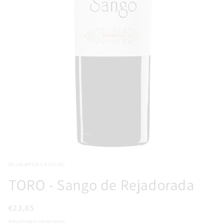
Media
1
WIJNIMPORT KOVINO
openen
in
TORO - Sango de Rejadorada
modaal
Normale
€23,85
prijs
Belastingen inbegrepen.