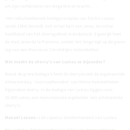
om zijn combinatie van elegantie en kracht.
Het indrukwekkende bodegacomplex van Emilio Lustau
(sinds 1896) bevindt zich in het hart van Jerez, de trotse
hoofdstad van het sherrygebied in Andalusië. Eigenlijk heet
de stad Jerez de la Frontera, omdat het lange tijd op de grens
lag van een Moorse en Christelijke invloedssfeer.
Wat maakt de sherry's van Lustau zo bijzonder?
Naast de grote bodega's kent de sherrystreek de zogenaamde
almacenistas, 'voorraadhouders' van kleine hoeveelheden
bijzondere sherry. In de bodega van Lustau liggen ruim
20.000 vaten, een monumentale wijnkelder met schitterende
sherry's.
Manuel Lozano
is de capataz (keldermeester) van Lustau.
Hij weet hoe het bijzondere karakter van sherry ontstaat.