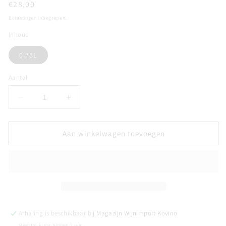
Normale
€28,00
prijs
Belastingen inbegrepen.
Inhoud
0.75L
Aantal
Aantal
Aantal
Aantal
verlagen
verhogen
voor
voor
SHERRY
SHERRY
Aan winkelwagen toevoegen
LUSTAU
LUSTAU
PALO
PALO
CORTADO
CORTADO
&quot;Penìnsula&quot;
&quot;Penìnsula&quot;
Afhaling is beschikbaar bij
Magazijn Wijnimport Kovino
Meestal klaar binnen 2 uur