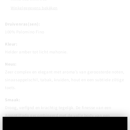
Winkelgegevens bekijken
Druivenras(sen):
100% Palomino Fino
Kleur:
Helder amber tot licht mahonie.
Neus:
Zeer complex en elegant met aroma’s van geroosterde noten,
sinaasappelschil, tabak, kruiden, hout en een subtiele ziltige
toets.
Smaak:
Droog, verfijnd en krachtig tegelijk. De finesse van een
Amontillado gecombineerd met de volle body van een
Oloroso. Smaken van hazelnoten, karamel, kruiden en