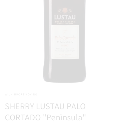
Media
1
WIJNIMPORT KOVINO
openen
in
SHERRY LUSTAU PALO
modaal
CORTADO "Penìnsula"