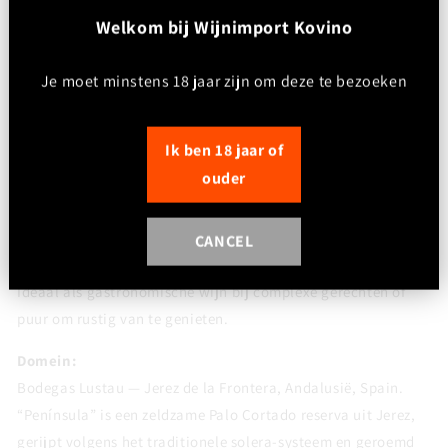
gedroogd fruit komen mooi samen.
W
elkom bij Wijnimport Kovino
Afdronk:
Lang, intens en elegant met warme noten- en
Je moet minstens 18 jaar zijn om deze te bezoeken
kruidennuances.
Foodpairing:
Ik ben 18 jaar of
Perfect bij ibericoham, foie gras, wild, kalfsvlees, gerijpte
ouder
kazen, paddenstoelen en rijke sauzen.
Drinkadvies:
CANCEL
Serveren tussen 13–15 °C.
Ideaal als gastronomische wijn bij complexe gerechten of
puur om rustig van te genieten.
Domein:
Bodegas Lustau
— Jerez de la Frontera, Andalusië,
Spain
.
“Península” is een zeldzame Palo Cortado reserva uit Jerez,
gerijpt volgens het traditionele solera-systeem en geroemd