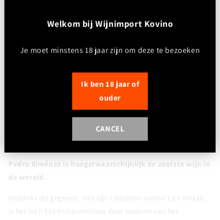
Afdronk:
Lang, weelderig en zoet met aanhoudende toetsen van
W
elkom bij Wijnimport Kovino
rozijnen en moka.
Je moet minstens 18 jaar zijn om deze te bezoeken
Foodpairing:
Uitstekend bij chocolade-desserts, blue cheese, crème brûlée,
vanille-ijs of als begeleider van notentaart en gedroogd fruit.
Ik ben 18 jaar of
ouder
Drinkadvies:
Serveren tussen 10–14 °C.
CANCEL
Heerlijk als dessertwijn of puur na de maaltijd. Ook
verrassend lekker over vanille-ijs.
Pedro Ximénez is hoogstwaarschijnlijk de zoetste wijn in
de wereld.
Ondanks dit gegeven, met zijn complexe aroma's en smaak,
is het toch fris en harmonieus door toedoen van het