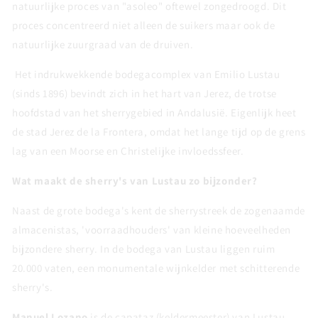
natuurlijke proces van "asoleo" oftewel zongedroogd. Dit
proces concentreerd niet alleen de suikers maar ook de
natuurlijke zuurgraad van de druiven.
Het indrukwekkende bodegacomplex van Emilio Lustau
(sinds 1896) bevindt zich in het hart van Jerez, de trotse
hoofdstad van het sherrygebied in Andalusië. Eigenlijk heet
de stad Jerez de la Frontera, omdat het lange tijd op de grens
lag van een Moorse en Christelijke invloedssfeer.
Wat maakt de sherry's van Lustau zo bijzonder?
Naast de grote bodega's kent de sherrystreek de zogenaamde
almacenistas, 'voorraadhouders' van kleine hoeveelheden
bijzondere sherry. In de bodega van Lustau liggen ruim
20.000 vaten, een monumentale wijnkelder met schitterende
sherry's.
Manuel Lozano
is de capataz (keldermeester) van Lustau.