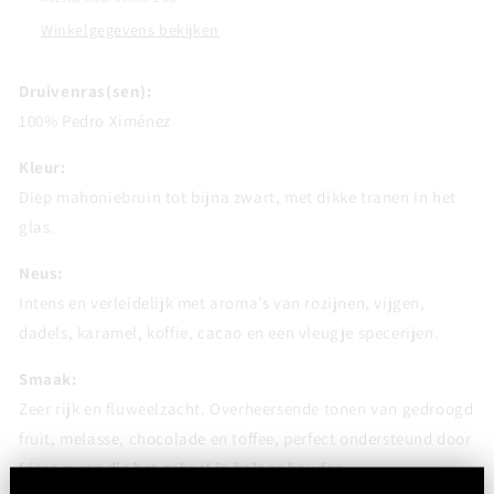
Winkelgegevens bekijken
Druivenras(sen):
100% Pedro Ximénez
Kleur:
Diep mahoniebruin tot bijna zwart, met dikke tranen in het
glas.
Neus:
Intens en verleidelijk met aroma’s van rozijnen, vijgen,
dadels, karamel, koffie, cacao en een vleugje specerijen.
Smaak:
Zeer rijk en fluweelzacht. Overheersende tonen van gedroogd
fruit, melasse, chocolade en toffee, perfect ondersteund door
frisse zuren die het geheel in balans houden.