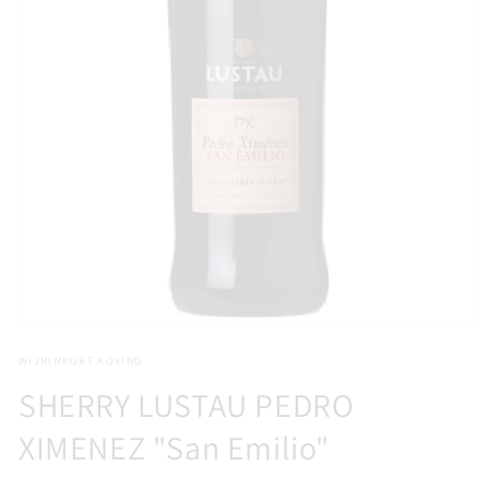
Media
1
WIJNIMPORT KOVINO
openen
in
SHERRY LUSTAU PEDRO
modaal
XIMENEZ "San Emilio"