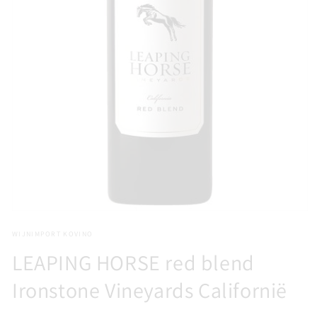
Media
1
WIJNIMPORT KOVINO
openen
in
LEAPING HORSE red blend
modaal
Ironstone Vineyards Californië