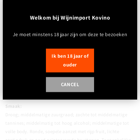
Blend van
Zinfandel, Merlot en Cabernet Sauvignon
(samenstelling kan licht variëren per oogstjaar)
W
elkom bij Wijnimport Kovino
Kleur:
Je moet minstens 18 jaar zijn om deze te bezoeken
Diep robijnrood tot paarsrood; middelmatige tot hoge
kleurintensiteit
Ik ben 18 jaar of
Neus (intensiteit: middel+):
ouder
Rijp en fruitgedreven met aroma’s van rood en donker fruit
(kers, pruim, braam), aangevuld met tonen van vanille, zoete
CANCEL
specerijen en een lichte toast door houtinvloed. Subtiele
kruidigheid en een hint van chocolade
Smaak:
Droog; middelmatige zuurgraad; zachte tot middelmatige
tannines; middelmatig tot hoog alcohol; middelmatige tot
volle body. Ronde, soepele aanzet met rijp fruit, lichte
zoetindruk en goed geïntegreerde houttonen. Toegankelijke,