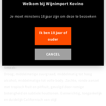
W
elkom bij Wijnimport Kovino
Kleur:
Helder citroengeel tot licht goud; middelmatige
Je moet minstens 18 jaar zijn om deze te bezoeken
kleurintensiteit
Neus (intensiteit: middel+):
Ik ben 18 jaar of
Rijp en fruitgedreven met aroma’s van tropisch fruit (ananas,
ouder
mango), rijpe appel en peer, aangevuld met secundaire tonen
van vanille, boter en lichte toast door houtgebruik en
CANCEL
(gedeeltelijke) malolactische gisting
Smaak:
Droog; middelmatige zuurgraad; middelmatig tot hoog
alcohol; middelmatige tot volle body. Zachte, ronde aanzet
met tropisch fruit en pitfruit, gevolgd door romige
boterigheid en subtiele houttonen. Evenwichtig, toegankelijk
en duidelijk Californisch van stijl