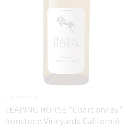
Media
1
WIJNIMPORT KOVINO
openen
in
LEAPING HORSE "Chardonnay"
modaal
Ironstone Vineyards Californië