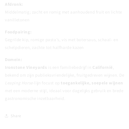
Afdronk:
Middelmatig; zacht en romig met aanhoudend fruit en lichte
vanilletonen
Foodpairing:
Gegrilde kip, romige pasta’s, vis met botersaus, schaal- en
schelpdieren, zachte tot halfharde kazen
Domein:
Ironstone Vineyards
is een familiebedrijf in
Californië
,
bekend om zijn publieksvriendelijke, fruitgedreven wijnen. De
Leaping Horse
-lijn focust op
toegankelijke, soepele wijnen
met een moderne stijl, ideaal voor dagelijks gebruik en brede
gastronomische inzetbaarheid.
Share