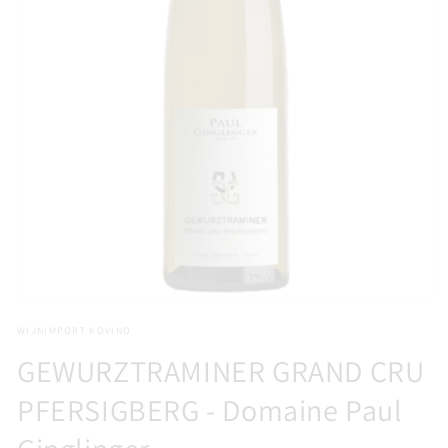
Media
1
WIJNIMPORT KOVINO
openen
in
GEWURZTRAMINER GRAND CRU
modaal
PFERSIGBERG - Domaine Paul