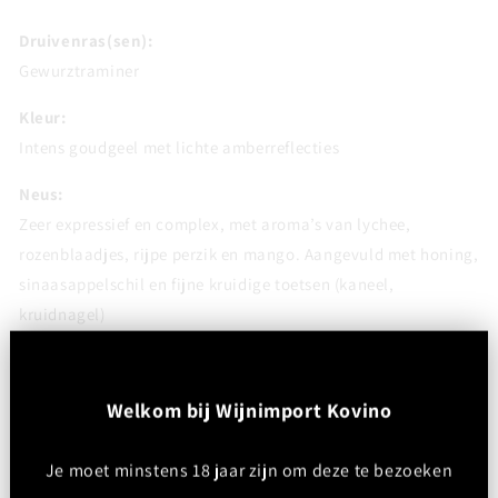
Druivenras(sen):
Gewurztraminer
Kleur:
Intens goudgeel met lichte amberreflecties
Neus:
Zeer expressief en complex, met aroma’s van lychee,
rozenblaadjes, rijpe perzik en mango. Aangevuld met honing,
sinaasappelschil en fijne kruidige toetsen (kaneel,
kruidnagel)
Smaak:
Rijk en vol, met een licht zoet karakter (afhankelijk van stijl),
W
elkom bij Wijnimport Kovino
mooi ondersteund door frisse zuren en een krachtige
aromatische intensiteit. Smaken van exotisch fruit, honing
Je moet minstens 18 jaar zijn om deze te bezoeken
en specerijen, met een duidelijke terroirexpressie