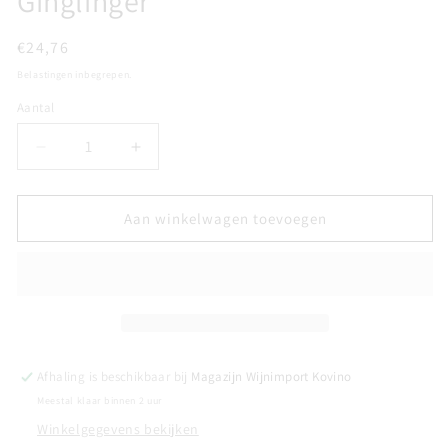
Ginglinger
Normale
€24,76
prijs
Belastingen inbegrepen.
Aantal
Aantal
Aantal
Aantal
verlagen
verhogen
voor
voor
GEWURZTRAMINER
GEWURZTRAMINER
Aan winkelwagen toevoegen
GRAND
GRAND
CRU
CRU
PFERSIGBERG
PFERSIGBERG
-
-
Domaine
Domaine
Paul
Paul
Ginglinger
Ginglinger
Afhaling is beschikbaar bij
Magazijn Wijnimport Kovino
Meestal klaar binnen 2 uur
Winkelgegevens bekijken