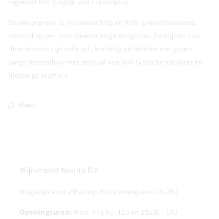
regenval het laagste van Frankrijk is.
De ondergrond is marmerachtig en licht graniethoudend,
rustend op een zeer steenachtige kleigrond. De wijnen van
deze terroirs zijn robuust, krachtig en hebben een goede
lange levensduur met behoud van hun typische karakter en
bloemige aroma's.
Share
Wijnimport Kovino B.V.
Magazijn voor afhaling: Mandeweegsken 76/2B1
Openingsuren:
Woe- Vrij 9u- 12u en 13u30 - 17u