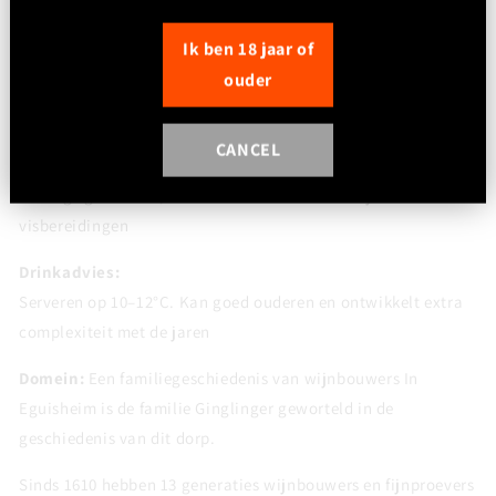
Afdronk:
Ik ben 18 jaar of
Lang en gelaagd, met een elegante balans tussen zoetheid,
ouder
kruidigheid en frisheid
Foodpairing:
CANCEL
Uitstekend bij foie gras, Aziatische keuken (licht pikant),
kruidige gerechten, blauwschimmelkazen en rijke
visbereidingen
Drinkadvies:
Serveren op 10–12°C. Kan goed ouderen en ontwikkelt extra
complexiteit met de jaren
Domein:
Een familiegeschiedenis van wijnbouwers In
Eguisheim is de familie Ginglinger geworteld in de
geschiedenis van dit dorp.
Sinds 1610 hebben 13 generaties wijnbouwers en fijnproevers