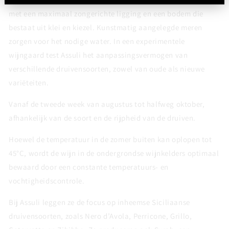
met een maximaal zongerichte ligging en een bodem die
bestaat uit klei en kiezel. Kunstmatig aangelegde meren
zorgen voor het nodige water. In een experimentele
wijngaard test Assuli het aanpassingsvermogen van
verschillende druivensoorten, zowel van oude als nieuwe
variëteiten.
Vanaf de tweede week van augustus tot halfweg oktober,
afhankelijk van de soort en de rijpheid van de druiven.
Hoewel de temperatuur in de zomer buiten kan oplopen tot
45°C, wordt de wijn in de ondergrondse wijnkelders optimaal
bewaard door een constante temperatuurs- en
vochtigheidscontrole.
Bij Assuli leggen ze de focus op inheemse Siciliaanse
druivensoorten, zoals Nero d’Avola, Perricone, Grillo,