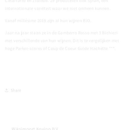
Catarratto en Zibibbo. Ze produceren ook Syrah, een
internationale variëteit waar we niet omheen kunnen.
Vanaf millésime 2019 zijn al hun wijnen BIO.
Jaar na jaar staan ze in de Gamberro Rosso met 3 Bichieri
met verschillende van hun wijnen. Dit is te vergelijken met
hoge Parker-scores of Coup de Coeur Guide Hachette ***.
Share
Wijnimport Kovino B.V.