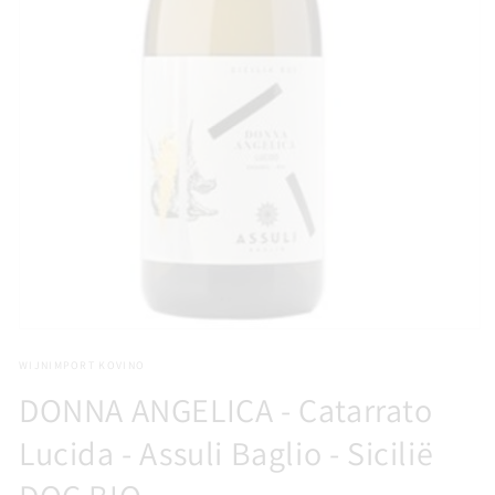
Media
1
WIJNIMPORT KOVINO
openen
in
DONNA ANGELICA - Catarrato
modaal
Lucida - Assuli Baglio - Sicilië