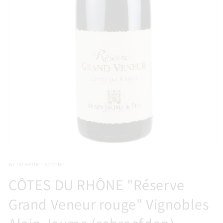
Media
1
WIJNIMPORT KOVINO
openen
in
CÔTES DU RHÔNE "Réserve
modaal
Grand Veneur rouge" Vignobles