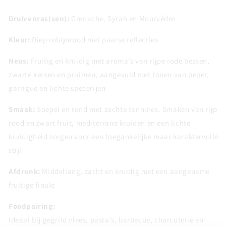
Druivenras(sen):
Grenache, Syrah en Mourvèdre
Kleur:
Diep robijnrood met paarse reflecties
Neus:
Fruitig en kruidig met aroma’s van rijpe rode bessen,
zwarte kersen en pruimen, aangevuld met tonen van peper,
garrigue en lichte specerijen
Smaak:
Soepel en rond met zachte tannines. Smaken van rijp
rood en zwart fruit, mediterrane kruiden en een lichte
kruidigheid zorgen voor een toegankelijke maar karaktervolle
stijl
Afdronk:
Middellang, zacht en kruidig met een aangename
fruitige finale
Foodpairing:
Ideaal bij gegrild vlees, pasta’s, barbecue, charcuterie en