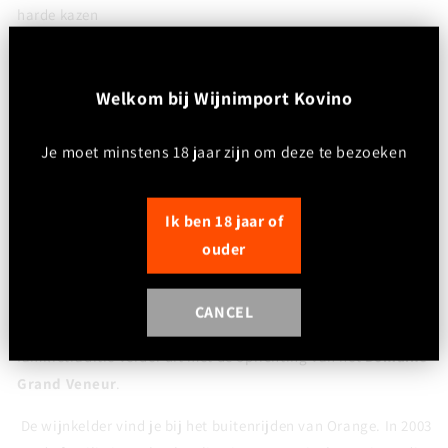
harde kazen
Drinkadvies:
Serveren op 15–17°C. Geen lange beluchting nodig. Jong
W
elkom bij Wijnimport Kovino
drinken voor optimale fruitexpressie
Je moet minstens 18 jaar zijn om deze te bezoeken
Domein:
Vignobles Alain Jaume
is een gerenommeerd familiebedrijf
uit de Rhônevallei
Ik ben 18 jaar of
ouder
In 1826 besliste Mathieu Jaume om wijnstokken te verbouwen
in Châteauneuf-du-Pape. Sedertdien zet de familie Jaume al
verschillende generaties lang het werk van wijnbouwer
CANCEL
verder. Odile en Alain Jaume breiden in 1979 de
familietraditie verder uit met de oprichting van het
Domaine
Grand Veneur
.
De wijnkelder vind je bij het buitenrijden van Orange. In 2003