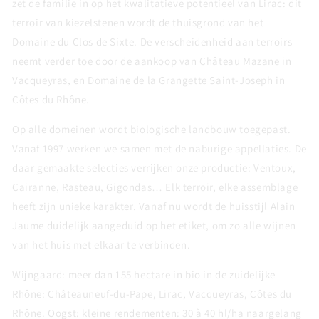
zet de familie in op het kwalitatieve potentieel van Lirac: dit
terroir van kiezelstenen wordt de thuisgrond van het
Domaine du Clos de Sixte. De verscheidenheid aan terroirs
neemt verder toe door de aankoop van Château Mazane in
Vacqueyras, en Domaine de la Grangette Saint-Joseph in
Côtes du Rhône.
Op alle domeinen wordt biologische landbouw toegepast.
Vanaf 1997 werken we samen met de naburige appellaties. De
daar gemaakte selecties verrijken onze productie: Ventoux,
Cairanne, Rasteau, Gigondas… Elk terroir, elke assemblage
heeft zijn unieke karakter. Vanaf nu wordt de huisstijl Alain
Jaume duidelijk aangeduid op het etiket, om zo alle wijnen
van het huis met elkaar te verbinden.
Wijngaard: meer dan 155 hectare in bio in de zuidelijke
Rhône: Châteauneuf-du-Pape, Lirac, Vacqueyras, Côtes du
Rhône. Oogst: kleine rendementen: 30 à 40 hl/ha naargelang