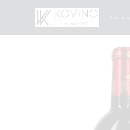
Meteen
naar de
content
Homepag
Ga direct naar
productinformatie