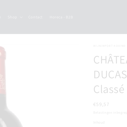
e
Shop
Contact
Horeca - B2B
WIJNIMPORT KOVINO
CHÂTE
DUCASS
Classé
Normale
€59,57
prijs
Belastingen inbegre
Inhoud