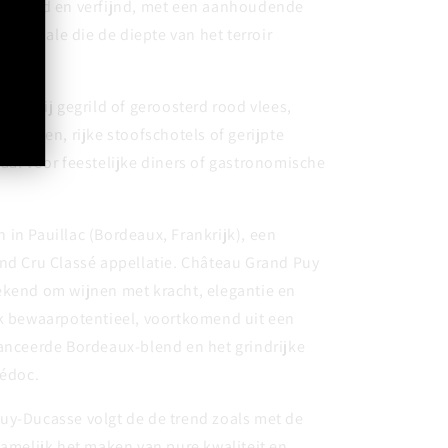
gelaagd en verfijnd, met een aanhoudende
ige finale die de diepte van het terroir
fect bij gegrild of geroosterd rood vlees,
erechten, rijke stoofschotels of gerijpte
aal voor feestelijke diners of gastronomische
 in Pauillac (Bordeaux, Frankrijk), een
nd Cru Classé appellatie. Château Grand Puy
ekend om wijnen met kracht, elegantie en
jk bewaarpotentieel, voortkomend uit een
lanceerde Bordeaux-blend en het grindrijke
Médoc.
uy-Ducasse volgt de de trend zoals met de
namelijk het maken van pure kwaliteit en