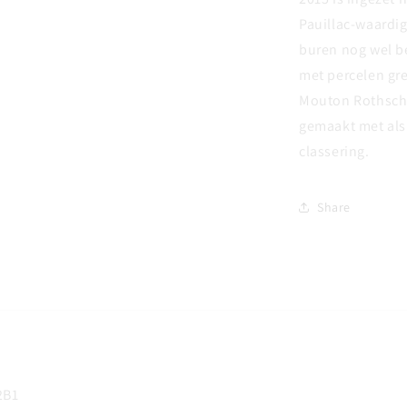
Pauillac-waardig
buren nog wel be
met percelen gre
Mouton Rothschi
gemaakt met als
classering.
Share
2B1