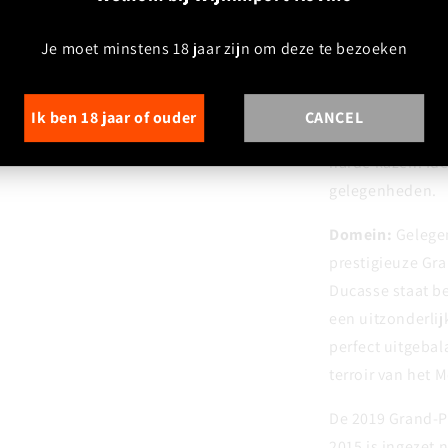
Afdronk:
Lang, 
minerale en fruit
Je moet minstens 18 jaar zijn om deze te bezoeken
weerspiegelt.
Foodpairing:
Per
Ik ben 18 jaar of ouder
CANCEL
lamsvlees, wildg
harde kazen. Ide
gelegenheden.
Domein:
Gelegen
prestigieuze Gra
Ducasse staat b
een uitzonderli
perfect uitgeba
terroir van het 
De 2019 Grand-P
2015 is ingezet 