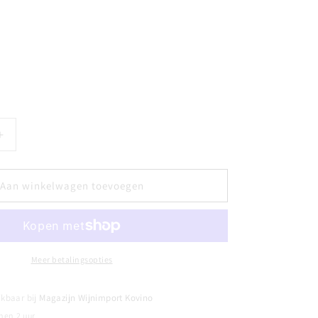
Aantal
verhogen
voor
CHÂTEAU
Aan winkelwagen toevoegen
GRAND
PUY
DUCASSE
-
Grand
Meer betalingsopties
Cru
Classé
ikbaar bij
Magazijn Wijnimport Kovino
Pauillac
nen 2 uur