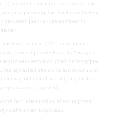
en '90 maakte het een donkere periode door,
g van de wijnmakerij door trichloorethyleen,
in het verschijnen van valse smaken in
jnjaren.
Bruno Borie kwam in 2003 aan in Ducru-
 opvolger van zijn broer François-Xavier, die
Lacoste was vertrokken. Sinds het oogstjaar
asteel zijn selectiebeleid tussen de eerste en
opnieuw gedefinieerd, waarbij de percelen
wee producten zijn gewijd.
wordt Ducru-Beaucaillou alleen nog maar
wijnstokken van het plateau.