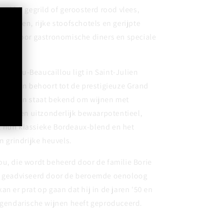
aal bij gegrild of geroosterd rood vlees,
erechten, rijke stoofschotels en gerijpte
fect voor gastronomische diners en speciale
 Ducru-Beaucaillou ligt in Saint-Julien
rijk) en behoort tot de prestigieuze Grand
t domein staat bekend om wijnen met
se en een uitzonderlijk bewaarpotentieel,
 hun klassieke Bordeaux-blend en het
n grindrijke heuvels.
u, die wordt beheerd door de familie Borie
d geadviseerd door de beroemde oenoloog
an er prat op gaan dat hij in de jaren '50 en
legendarische wijnen heeft geproduceerd.