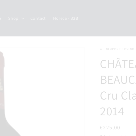
e
Shop
Contact
Horeca - B2B
WIJNIMPORT KOVINO
CHÂTE
BEAUCA
Cru Cl
2014
Normale
€225,00
prijs