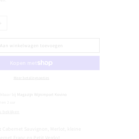
pen.
Aantal
verhogen
voor
CHÂTEAU
Aan winkelwagen toevoegen
DUCRU
LOU
BEAUCAILLOU
-
Grand
Cru
Meer betalingsopties
Classé
Saint
ikbaar bij
Magazijn Wijnimport Kovino
Julien
nen 2 uur
2014
 bekijken
:
Cabernet Sauvignon, Merlot, kleine
rnet Franc en Petit Verdot