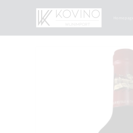
Meteen
naar de
content
Homepag
Ga direct naar
productinformatie