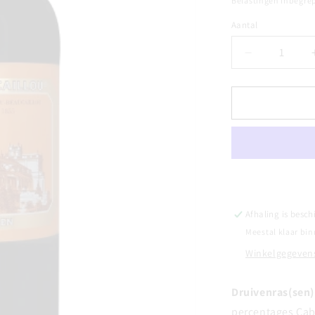
Belastingen inbegre
Aantal
Aantal
Aantal
verlagen
voor
CHÂTEAU
DUCRU
BEAUCAIL
-
Grand
Cru
Classé
Saint
Afhaling is besch
Julien
Meestal klaar bin
2014
Winkelgegevens
Druivenras(sen)
percentages Cabe