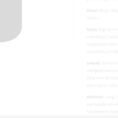
Kleur:
Diep robi
intens.
Neus:
Rijk en co
cederhout, tabak
aangevuld met s
opvoeding in eik
Smaak:
Vol en el
verfijnde tannin
structuur en fin
deze Saint-Julie
Afdronk:
Lang, 
aanhoudende mine
het domein weer