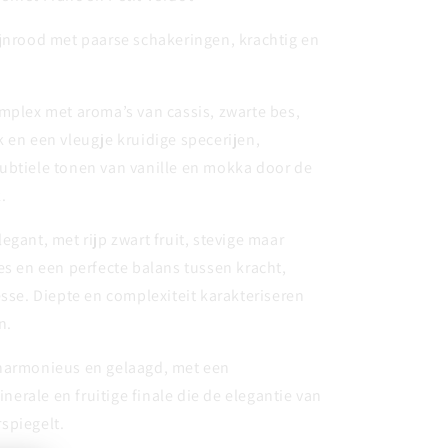
jnrood met paarse schakeringen, krachtig en
mplex met aroma’s van cassis, zwarte bes,
 en een vleugje kruidige specerijen,
ubtiele tonen van vanille en mokka door de
.
egant, met rijp zwart fruit, stevige maar
es en een perfecte balans tussen kracht,
esse. Diepte en complexiteit karakteriseren
n.
harmonieus en gelaagd, met een
rale en fruitige finale die de elegantie van
spiegelt.