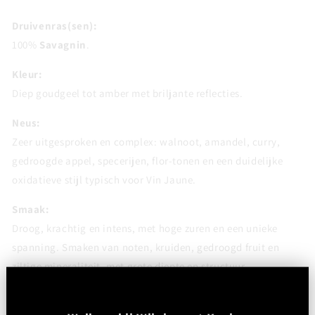
Druivenras(sen):
100%
Savagnin
.
Kleur:
Diep goudgeel tot amber met briljante reflecties.
Neus:
Zeer uitgesproken en complex: walnoot, amandel, curry,
gedroogde appel, specerijen, flor-tonen en een duidelijke
oxidatieve stijl typisch voor Vin Jaune.
Smaak:
Droog, krachtig en intens, met hoge zuren en een unieke
spanning. Smaken van noten, kruiden, gedroogd fruit en
ziltige mineraliteit, met grote diepte en structuur.
Afdronk:
Uitzonderlijk lang, strak en aromatisch, met aanhoudende