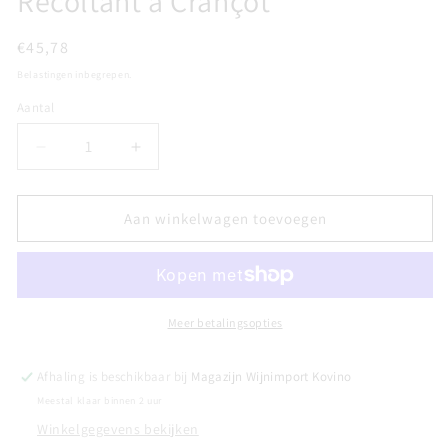
Récoltant à Crançot
Normale
€45,78
prijs
Belastingen inbegrepen.
Aantal
Aantal
Aantal
Aantal
verlagen
verhogen
voor
voor
CHÂTEAU
CHÂTEAU
Aan winkelwagen toevoegen
CHALON
CHALON
2014
2014
-
-
Domaine
Domaine
de
de
Meer betalingsopties
Savagny,
Savagny,
Vigneron
Vigneron
Afhaling is beschikbaar bij
Magazijn Wijnimport Kovino
Récoltant
Récoltant
Meestal klaar binnen 2 uur
à
à
Crançot
Crançot
Winkelgegevens bekijken