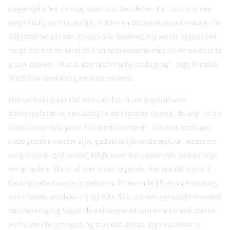
opgelegd door de majesteit van het decor. Vin Jaune is een
empirisch, vertrouwelijk, intiem en mysterieus onderwerp. De
wijnstok houdt van stressvolle bodems, hij wordt opgediend,
verplicht om mineraliteit en sporenelementen in de wortels te
gaan zoeken. "Het is een technische uitdaging", zegt Nicolas
Haeffelin (oenoloog en Jura-expert).
Het verhaal gaat dat een vat dat in oorlogstijd was
achtergelaten in een abdij in de Franche Comté, de wijn in de
loop van enkele jaren liet transformeren. Het resultaat zou
deze gouden nectar zijn, gedeeltelijk verdampt, en waarvan
de gistsluier zich uiteindelijk naar het oppervlak van de wijn
verspreidde. Waar of niet waar legende, het maakt niet uit,
de originele creatie is geboren. Proeven blijft een verrassing,
een nieuwe ontdekking bij elke fles, als een verwacht moment
van hereniging tegen de achtergrond van emotioneel sterke
verhalen: de ontmoeting met een schat. Zijn karakter is