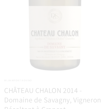
Media
1
WIJNIMPORT KOVINO
openen
in
CHÂTEAU CHALON 2014 -
modaal
Domaine de Savagny, Vigneron