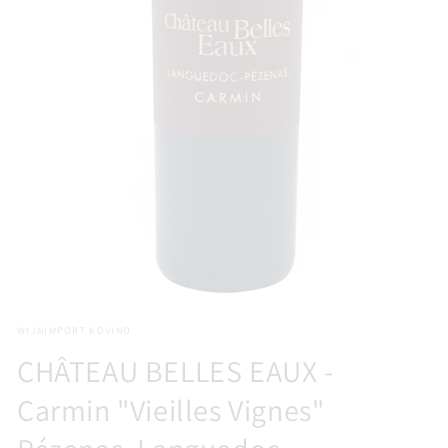
Media
1
WIJNIMPORT KOVINO
openen
in
CHÂTEAU BELLES EAUX -
modaal
Carmin "Vieilles Vignes"