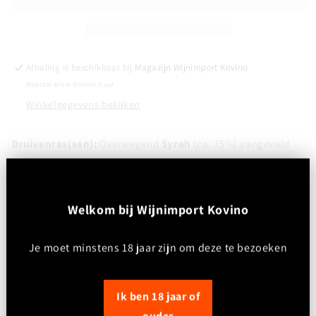
-
-
Carmin
Carmin
&quot;Vieilles
&quot;Vieilles
Vignes&quot;
Vignes&quot;
Pézenas,
Pézenas,
Afhaling is beschikbaar bij
Magazijn Wijnimport Kovino
Languedoc
Languedoc
Meestal klaar binnen 2 uur
Winkelgegevens bekijken
Druivenras(sen):
Overwegend
Syrah
(ca. 75%) aangevuld
met
Grenache Noir
(ca. 25%), afkomstig van oude
wijnstokken ("Vieilles Vignes").
W
elkom bij Wijnimport Kovino
Kleur:
Diep robijnrood tot karmijnrood, met heldere
robijnrode reflecties.
Je moet minstens 18 jaar zijn om deze te bezoeken
Neus:
Intens en expressief, met aroma's van zwart bosfruit,
bramen en cassis, ondersteund door kruidige toetsen,
Ik ben 18 jaar of
garrigue en een subtiele hint van vanille en toast door de
ouder