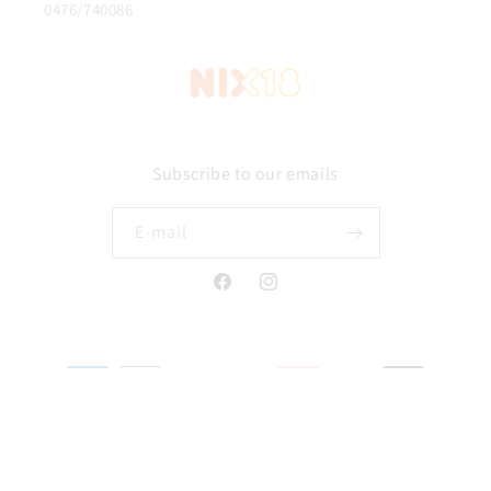
0476/740086
Subscribe to our emails
E‑mail
Facebook
Instagram
Betaalmethoden
© 2026,
Wijnimport Kovino
Powered by Shopify
Privacybeleid