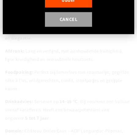
houtrijping.
Smaak:
Vol en krachtig, met rijp donker fruit, zachte
CANCEL
geroosterde tonen, vanille en zoete specerijen. De tannines
zijn zijdeachtig en mooi geïntegreerd, met veel concentratie
en elegantie.
Afdronk:
Lang en verfijnd, met aanhoudende fruitigheid,
fijne kruidigheid en een subtiele houttoets.
Foodpairing:
Perfect bij lamsvlees met rozemarijn, gegrilde
côte à l'os, wildgerechten, confit, stoofpotjes en gerijpte
kazen.
Drinkadvies:
Serveren op
14–16 °C
. Bij voorkeur een halfuur
vooraf karafferen. Heeft een bewaarpotentieel van
ongeveer
5 tot 7 jaar
.
Domein:
Château Belles Eaux
– AOP Languedoc-Pézenas,