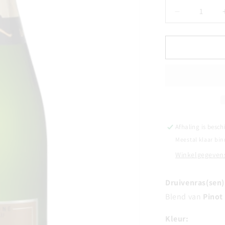
Aantal
verlagen
voor
CHAMPAG
YVES
LOUVET
-
Selection
d&#39;Emil
-
Brut
Afhaling is besch
Meestal klaar bin
Winkelgegevens
Druivenras(sen)
Blend van
Pinot
Kleur: