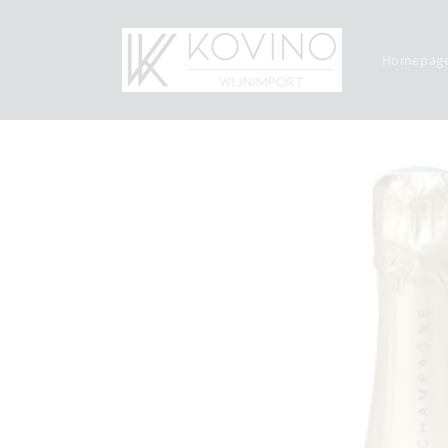
Meteen
naar de
content
Homepag
Ga direct naar
productinformatie