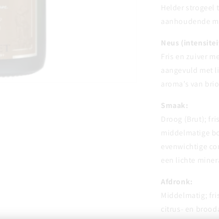
Helder strogeel t
aanhoudende m
Neus (intensitei
Fris en zuiver m
aangevuld met li
aroma’s van brio
Smaak:
Droog (Brut); fr
middelmatige bo
evenwichtige com
een lichte miner
Afdronk:
Middelmatig; fri
citrus- en broo