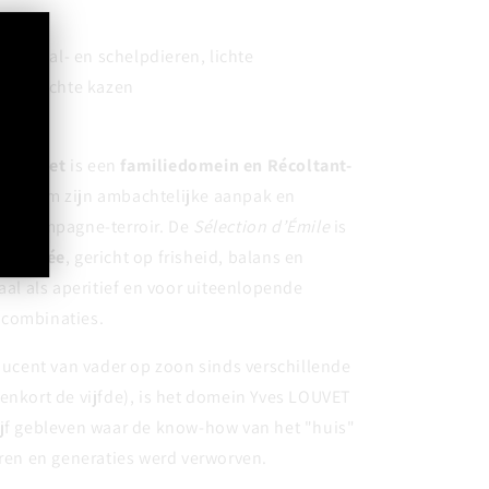
s, schaal- en schelpdieren, lichte
shi, zachte kazen
s Louvet
is een
familiedomein en Récoltant-
kend om zijn ambachtelijke aanpak en
et Champagne-terroir. De
Sélection d’Émile
is
uiscuvée
, gericht op frisheid, balans en
eaal als aperitief en voor uiteenlopende
 combinaties.
ent van vader op zoon sinds verschillende
enkort de vijfde), is het domein Yves LOUVET
ijf gebleven waar de know-how van het "huis"
aren en generaties werd verworven.