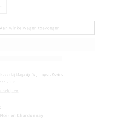
Aantal
verhogen
voor
NE
CHAMPAGNE
Aan winkelwagen toevoegen
YVES
LOUVET
-
Selection
e
d&#39;Emile
-
Brut
ikbaar bij
Magazijn Wijnimport Kovino
nen 2 uur
 bekijken
:
 Noir en Chardonnay