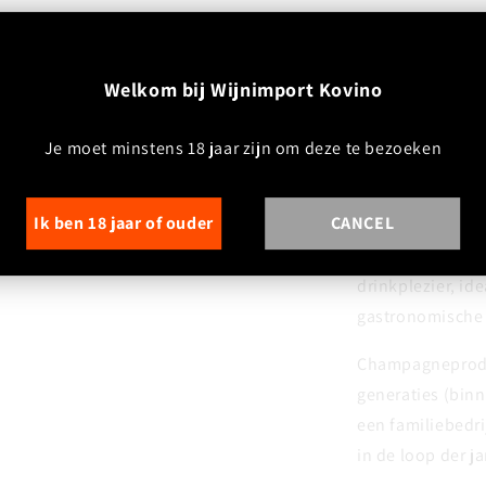
Foodpairing:
Aperitief, oester
visgerechten, su
W
elkom bij Wijnimport Kovino
Domein:
Je moet minstens 18 jaar zijn om deze te bezoeken
Champagne Yve
Manipulant
, be
Ik ben 18 jaar of ouder
CANCEL
expressie van h
een
klassieke h
drinkplezier, id
gastronomische
Champagneproduc
generaties (binn
een familiebedr
in de loop der j