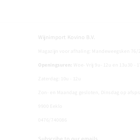
Wijnimport Kovino B.V.
Magazijn voor afhaling: Mandeweegsken 76/
Openingsuren:
Woe- Vrij 9u- 12u en 13u30 - 
Zaterdag: 10u - 12u
Zon- en Maandag gesloten, Dinsdag op afspr
9900 Eeklo
0476/740086
Subscribe to our emails