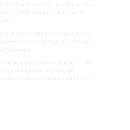
ofdzetel van het domein, ligt in het hart van
Reims, op 20 kilometer van Reims en 15
pernay.
vels: Frédéric LOUVET bezit wijngaarden in
Tauxières, Avenay Val d'Or, geklasseerd bij de
n de Champagne.
 Ambonnay, Trepail en Mesnil sur Oger, 100%
ert zijn champagnes van in totaal 12
deeld in 10 hectare Pinots Noir en 2 hectare