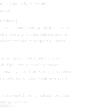
ot licht goud; fijne, levendige en
ousse
t: middel):
et aroma’s van groene appel, peer en citrus,
chte florale tonen. Subtiele secundaire
che en amandel door rijping sur lattes
isse zuurgraad; middelmatig alcohol;
dy. Fijne, romige pareling met een
binatie van fris fruit, zachte gisttonen en
ale ondertoon. Toegankelijk en elegant
s, zuiver en licht romig met aanhoudende
dachtige nuances