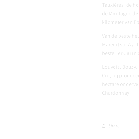
Tauxières, de ho
de Montagne de 
kilometer van E
Van de beste heu
Mareuil sur Ay, 
beste 1er Cru i
Louvois, Bouzy,
Cru, hij produce
hectare onderver
Chardonnay.
Share