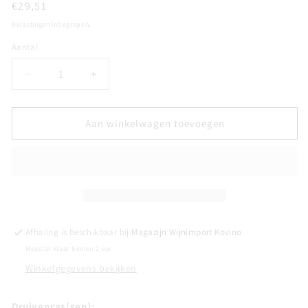
Normale
€29,51
prijs
Belastingen inbegrepen.
Aantal
Aantal
Aantal
Aantal
verlagen
verhogen
voor
voor
CHAMPAGNE
CHAMPAGNE
Aan winkelwagen toevoegen
YVES
YVES
LOUVET
LOUVET
-
-
Réserve
Réserve
de
de
Théophile
Théophile
Afhaling is beschikbaar bij
Magazijn Wijnimport Kovino
Meestal klaar binnen 2 uur
Winkelgegevens bekijken
Druivenras(sen):