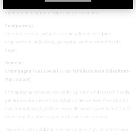
Middelmatig tot lang; fris, licht romig en mineraal met
aanhoudende broodachtige en citrusaccenten
Foodpairing:
Aperitief, oesters, schaal- en schelpdieren, verfijnde
visgerechten, kalfsvlees, gevogelte, zachte tot halfharde
kazen
Domein:
Champagne Yves Louvet
is een
familiedomein (Récoltant-
Manipulant)
Champagneproducent van vader op zoon sinds verschillende
generaties (binnenkort de vijfde), is het domein Yves LOUVET
een familiebedrijf gebleven waar de know-how van het "huis"
in de loop der jaren en generaties werd verworven.
Tauxières, de hoofdzetel van het domein, ligt in het hart van