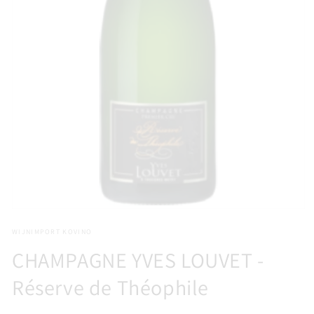
Media
1
WIJNIMPORT KOVINO
openen
in
CHAMPAGNE YVES LOUVET -
modaal
Réserve de Théophile