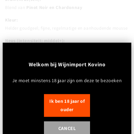
Blend van
Pinot Noir en Chardonnay
Kleur:
Helder goudgeel; fijne, regelmatige en aanhoudende mousse
Neus (intensiteit: middel+):
Elegant en expressief met aroma’s van rijpe appel, peer en
citrus, gevolgd door florale tonen. Secundaire aroma’s van
W
elkom bij Wijnimport Kovino
brioche, geroosterd brood en amandel door rijping sur lattes,
met een subtiele minerale toets
Je moet minstens 18 jaar zijn om deze te bezoeken
Smaak:
Droog (Brut); frisse tot levendige zuurgraad; middelmatig
Ik ben 18 jaar of
alcohol; middelmatige body. Fijne, romige pareling met een
ouder
mooie balans tussen rijp fruit, frisse zuren en autolytische
tonen. Harmonieus, verfijnd en gastronomisch inzetbaar
CANCEL
Afdronk: