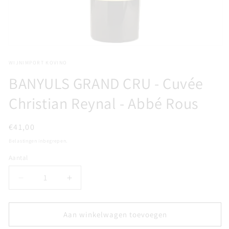
Media
1
WIJNIMPORT KOVINO
openen
in
BANYULS GRAND CRU - Cuvée
modaal
Christian Reynal - Abbé Rous
Normale
€41,00
prijs
Belastingen inbegrepen.
Aantal
Aantal
Aantal
Aantal
verlagen
verhogen
voor
voor
BANYULS
BANYULS
Aan winkelwagen toevoegen
GRAND
GRAND