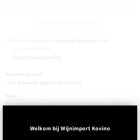
CRU
CRU
-
-
Cuvée
Cuvée
Christian
Christian
Reynal
Reynal
-
-
Afhaling is beschikbaar bij
Magazijn Wijnimport Kovino
Abbé
Abbé
Meestal klaar binnen 2 uur
Rous
Rous
Winkelgegevens bekijken
Druivenras(sen):
100%
Grenache Noir
(oude stokken).
Kleur:
Diep mahonie tot donker amber met granaatrode reflecties.
Neus:
Zeer complex en intens: gedroogde vijgen, rozijnen, walnoot,
W
elkom bij Wijnimport Kovino
cacao, koffie, gekonfijt fruit, kruiden en duidelijke oxidatieve